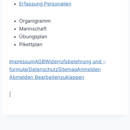
Erfassung Personalien
Organigramm
Mannschaft
Übungsplan
Pikettplan
Impressum
AGB
Widerrufsbelehrung und –
formular
Datenschutz
Sitemap
Anmelden
Abmelden
Bearbeiten
zuklappen
|