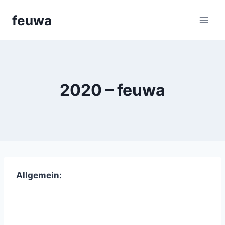
Aller
feuwa
au
contenu
2020 – feuwa
Allgemein: