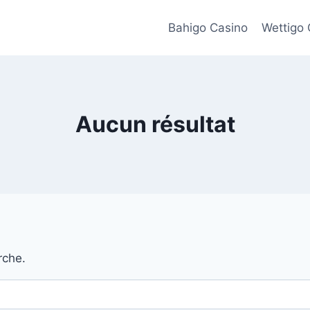
Bahigo Casino
Wettigo 
Aucun résultat
rche.