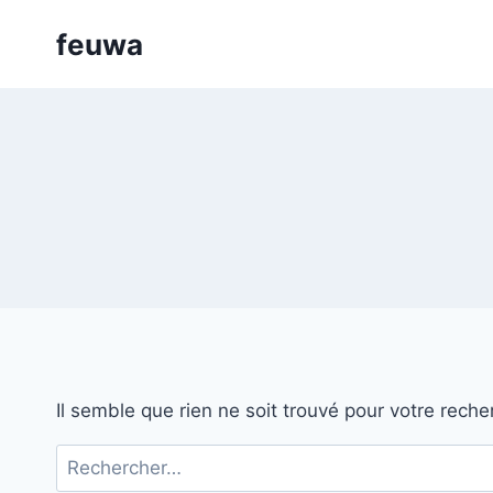
Aller
feuwa
au
contenu
Il semble que rien ne soit trouvé pour votre reche
Rechercher :