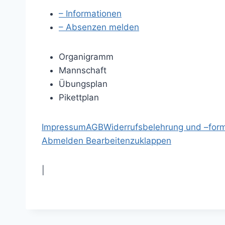
– Informationen
– Absenzen melden
Organigramm
Mannschaft
Übungsplan
Pikettplan
Impressum
AGB
Widerrufsbelehrung und –form
Abmelden
Bearbeiten
zuklappen
|